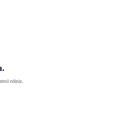
ı.
trol ediniz.