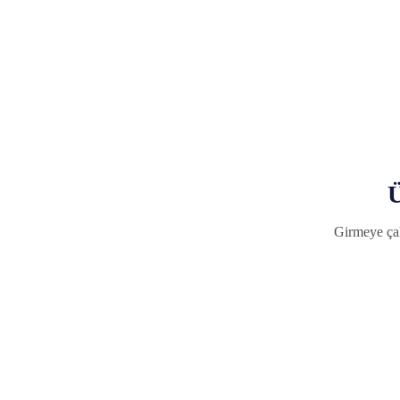
Ü
Girmeye çal