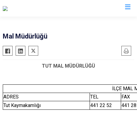
Adıyaman
Mal Müdürlüğü
Besni
Çelikhan
TUT MAL MÜDÜRLÜĞÜ
Gerger
Gölbaşı
Kahta
İLÇE MAL
Samsat
ADRES
TEL
FAX
Sincik
Tut Kaymakamlığı
441 22 52
441 28
Tut