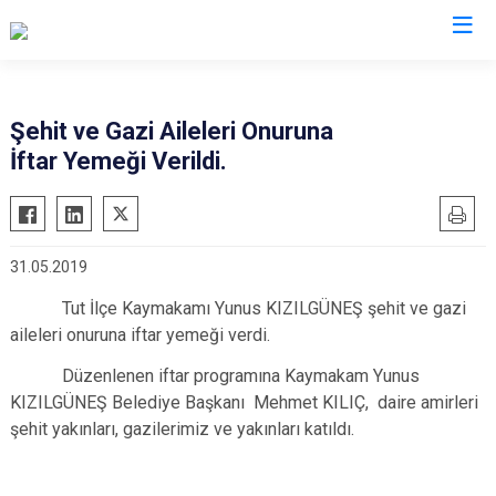
Adıyaman
Şehit ve Gazi Aileleri Onuruna
İftar Yemeği Verildi.
Besni
Çelikhan
Gerger
31.05.2019
Gölbaşı
Tut İlçe Kaymakamı Yunus KIZILGÜNEŞ şehit
ve gazi
Kahta
aileleri onuruna iftar yemeği verdi.
Samsat
Düzenlenen iftar programına Kaymakam Yunus
Sincik
KIZILGÜNEŞ
Belediye Başkanı Mehmet KILIÇ, daire amirleri
Tut
şehit yakınları, gazilerimiz ve yakınları katıldı.